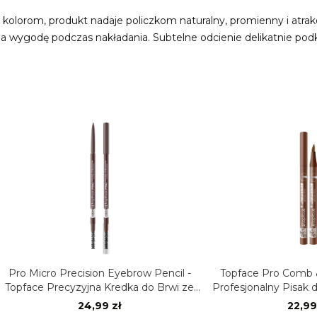
m kolorom, produkt nadaje policzkom naturalny, promienny i atr
ia wygodę podczas nakładania. Subtelne odcienie delikatnie podk
cision Eyebrow Pencil -
Topface Pro Comb & Fill Brow Pen 
zyjna Kredka do Brwi ze
Profesjonalny Pisak do Brwi z Efek
zczoteczką
Microbladingu
24,99 zł
22,99 zł