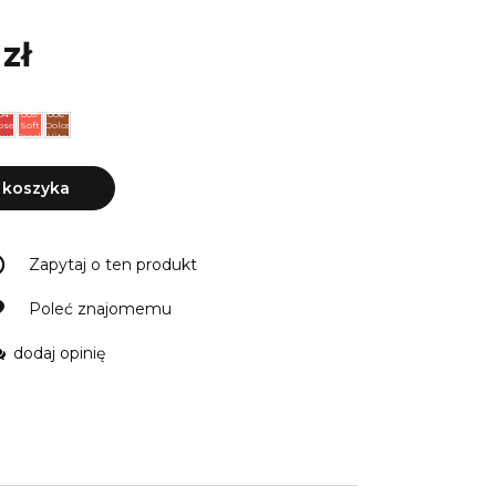
zł
04-
005-
006-
ose
Soft
Dolce
tual
Peach
Vita
 koszyka
Zapytaj o ten produkt
Poleć znajomemu
dodaj opinię