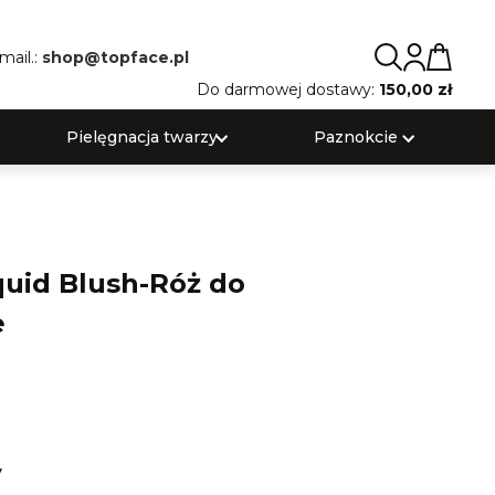
mail.:
shop@topface.pl
Do darmowej dostawy:
150,00 zł
Pielęgnacja twarzy
Paznokcie
quid Blush-Róż do
e
y