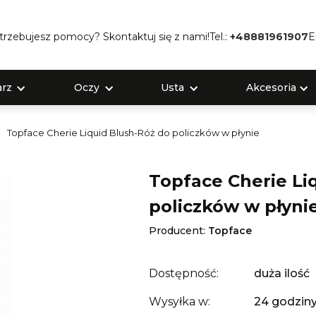
trzebujesz pomocy? Skontaktuj się z nami!
Tel.:
+48881961907
E
rz
Oczy
Usta
Akcesoria
Topface Cherie Liquid Blush-Róż do policzków w płynie
Topface Cherie Li
policzków w płyni
Producent:
Topface
Dostępność:
duża ilość
Wysyłka w:
24 godzin