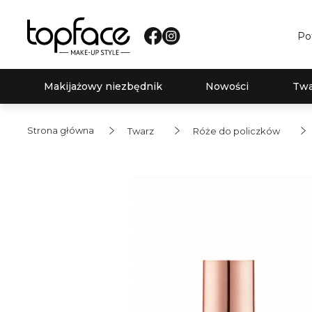
Po
Makijażowy niezbędnik
Nowości
Twa
Strona główna
Twarz
Róże do policzków