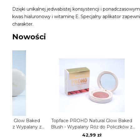
Dzięki unikalnej jedwabistej konsystencji i ponadczasowy
kwas hialuronowy i witaminę E. Specjalny aplikator zapewn
charakter.
Nowości
ked
Topface PROHD Natural Glow Baked
Pro Micro Pre
ny z
Blush - Wypalany Róż do Policzków z
Topface Precy
Efektem Naturalnego Blasku
S
42,99 zł