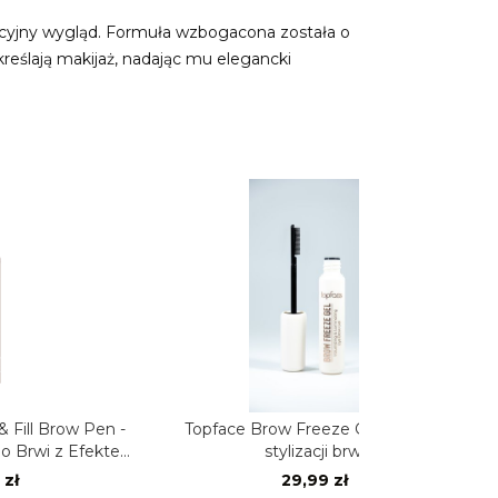
akcyjny wygląd. Formuła wzbogacona została o
reślają makijaż, nadając mu elegancki
-
Topface Brow Freeze Gel – Żel do
Topface PROHD 
tem
stylizacji brwi
– Nawilżając
ko
29,99 zł
4