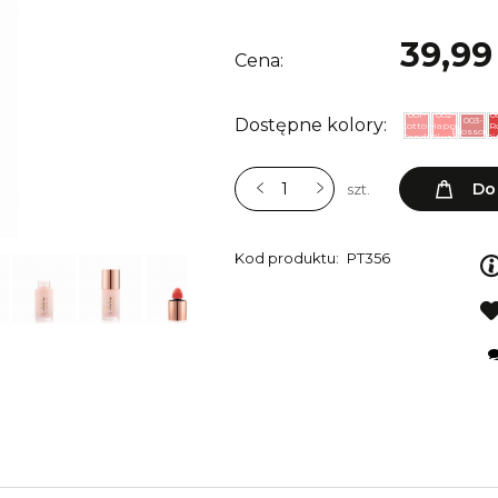
39,99 
Cena:
001-
002-
0
003-
Dostępne kolory:
Cotton
Happy
R
Blossom
Candy
Blush
Ri
Do
szt.
Kod produktu:
PT356